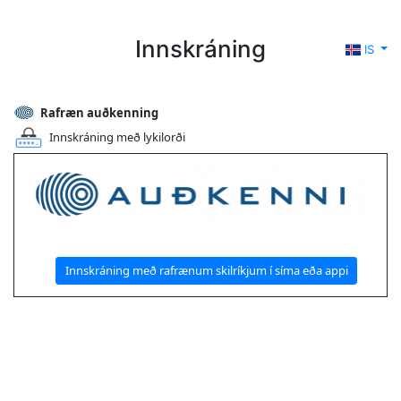
Innskráning
IS
Rafræn auðkenning
Innskráning með lykilorði
Innskráning með rafrænum skilríkjum í síma eða appi